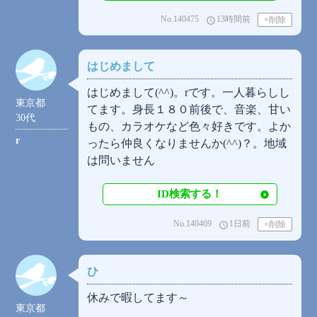
No.140475
13時間前
access_time
はじめまして
はじめまして(⁠^⁠^⁠)。rです。一人暮らしし
東京都
てます。身長１８０前後で、音楽、甘い
30代
もの、カラオケなど色々好きです。よか
r
ったら仲良くなりませんか(⁠^⁠^⁠)？。地域
は問いません
ID検索する！
No.140469
1日前
access_time
ひ
休みで暇してます～
東京都