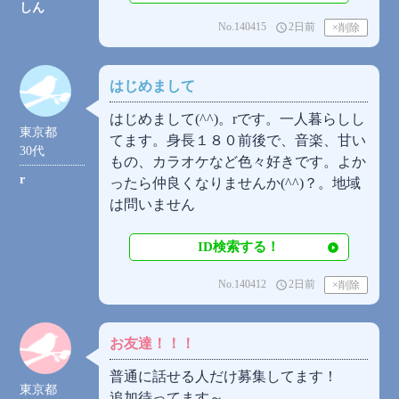
しん
No.140415
2日前
access_time
はじめまして
はじめまして(⁠^⁠^⁠)。rです。一人暮らしし
東京都
てます。身長１８０前後で、音楽、甘い
30代
もの、カラオケなど色々好きです。よか
r
ったら仲良くなりませんか(⁠^⁠^⁠)？。地域
は問いません
ID検索する！
No.140412
2日前
access_time
お友達！！！
普通に話せる人だけ募集してます！
東京都
追加待ってます～