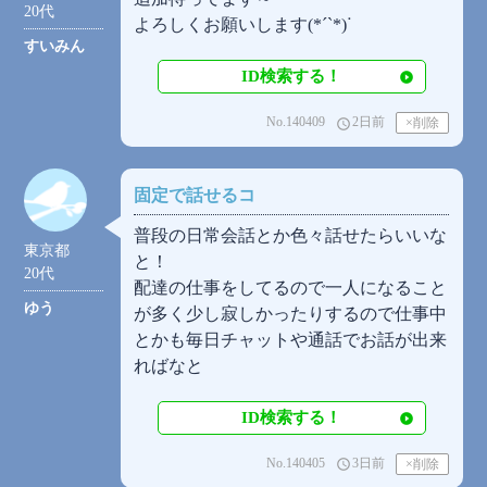
20代
よろしくお願いします(*´`*)ᐝ
すいみん
ID検索する！
No.140409
2日前
access_time
固定で話せるコ
普段の日常会話とか色々話せたらいいな
東京都
と！
20代
配達の仕事をしてるので一人になること
ゆう
が多く少し寂しかったりするので仕事中
とかも毎日チャットや通話でお話が出来
ればなと
ID検索する！
No.140405
3日前
access_time