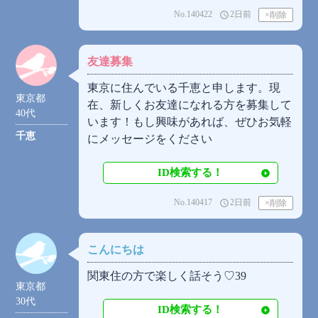
No.140422
2日前
access_time
友達募集
東京に住んでいる千恵と申します。現
東京都
在、新しくお友達になれる方を募集して
40代
います！もし興味があれば、ぜひお気軽
千恵
にメッセージをください
ID検索する！
No.140417
2日前
access_time
こんにちは
関東住の方で楽しく話そう♡39
東京都
30代
ID検索する！