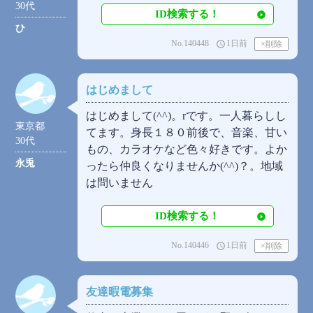
30代
ID検索する！
ひ
No.140448
1日前
access_time
はじめまして
はじめまして(⁠^⁠^⁠)。rです。一人暮らしし
東京都
てます。身長１８０前後で、音楽、甘い
30代
もの、カラオケなど色々好きです。よか
永兎
ったら仲良くなりませんか(⁠^⁠^⁠)？。地域
は問いません
ID検索する！
No.140446
1日前
access_time
友達暇電募集