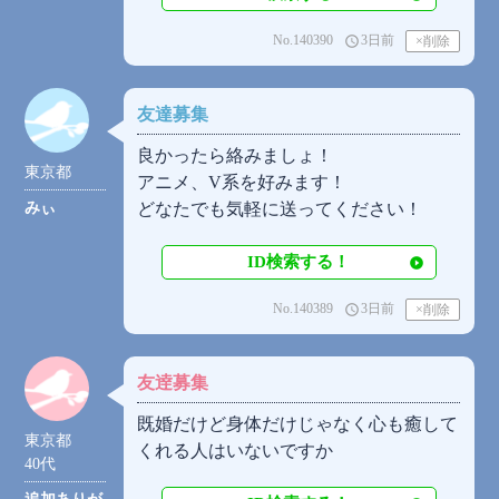
No.140390
3日前
access_time
友達募集
良かったら絡みましょ！
東京都
アニメ、V系を好みます！
みぃ
どなたでも気軽に送ってください！
ID検索する！
No.140389
3日前
access_time
友逹募集
既婚だけど身体だけじゃなく心も癒して
東京都
くれる人はいないですか
40代