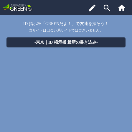
edit
search
home
ID 掲示板「GREENだよ！」で友達を探そう！
当サイトは出会い系サイトではございません。
-東京｜ID 掲示板 最新の書き込み-