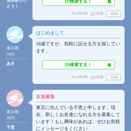
追加ありが
ID検索する！
とう！
No.140388
3日前
access_time
はじめまして
58歳ですが、気軽に話せる方を探してい
東京都
ます。
50代
あき
ID検索する！
No.140386
3日前
access_time
友達募集
東京に住んでいる千恵と申します。現
東京都
在、新しくお友達になれる方を募集して
40代
います！もし興味があれば、ぜひお気軽
千恵
にメッセージをください