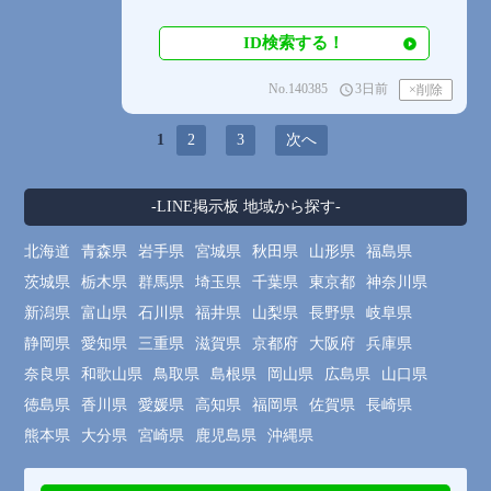
ID検索する！
No.140385
3日前
access_time
1
2
3
次へ
-LINE掲示板 地域から探す-
北海道
青森県
岩手県
宮城県
秋田県
山形県
福島県
茨城県
栃木県
群馬県
埼玉県
千葉県
東京都
神奈川県
新潟県
富山県
石川県
福井県
山梨県
長野県
岐阜県
静岡県
愛知県
三重県
滋賀県
京都府
大阪府
兵庫県
奈良県
和歌山県
鳥取県
島根県
岡山県
広島県
山口県
徳島県
香川県
愛媛県
高知県
福岡県
佐賀県
長崎県
熊本県
大分県
宮崎県
鹿児島県
沖縄県