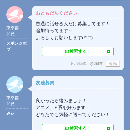
おともだちくださぃ
普通に話せる人だけ募集してます！
東京都
追加待ってます～
20代
よろしくお願いします(*´`*)ᐝ
スポンジボ
ブ
ID検索する！
No.140391
3日前
access_time
友達募集
東京都
良かったら絡みましょ！
20代
アニメ、V系を好みます！
みぃ
どなたでも気軽に送ってください！
ID検索する！