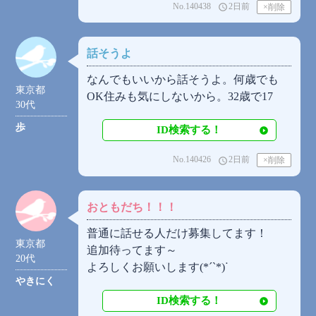
No.140438
2日前
access_time
話そうよ
なんでもいいから話そうよ。何歳でも
東京都
OK住みも気にしないから。32歳で17
30代
歩
ID検索する！
No.140426
2日前
access_time
おともだち！！！
普通に話せる人だけ募集してます！
東京都
追加待ってます～
20代
よろしくお願いします(*´`*)ᐝ
やきにく
ID検索する！