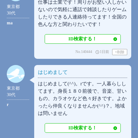
仕事は士業です！周りがお堅い人しかい
東京都
ないので気軽に通話で雑談したりゲーム
30代
したりできる人連絡待ってます！全国の
ma
色んな方と関わりたいです！
ID検索する！
No.140444
1日前
access_time
はじめまして
はじめまして(⁠^⁠^⁠)。rです。一人暮らしし
東京都
てます。身長１８０前後で、音楽、甘い
30代
もの、カラオケなど色々好きです。よか
r
ったら仲良くなりませんか(⁠^⁠^⁠)？。地域
は問いません
ID検索する！