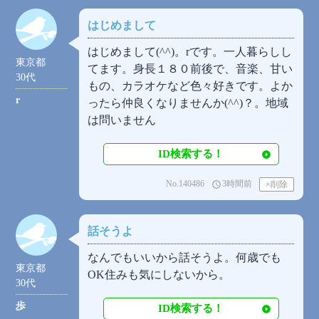
はじめまして
はじめまして(⁠^⁠^⁠)。rです。一人暮らしし
東京都
てます。身長１８０前後で、音楽、甘い
30代
もの、カラオケなど色々好きです。よか
r
ったら仲良くなりませんか(⁠^⁠^⁠)？。地域
は問いません
ID検索する！
No.140486
3時間前
access_time
話そうよ
なんでもいいから話そうよ。何歳でも
東京都
OK住みも気にしないから。
30代
歩
ID検索する！