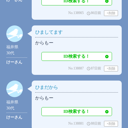
ID検索する！
No.138905
86日前
access_time
ひましてます
からもー
福井県
30代
ID検索する！
けーさん
No.138887
87日前
access_time
ひまだから
からもー
福井県
30代
ID検索する！
けーさん
No.138881
88日前
access_time