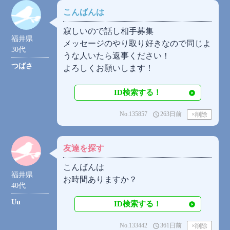
こんばんは
寂しいので話し相手募集
福井県
メッセージのやり取り好きなので同じよ
30代
うな人いたら返事ください！
つばさ
よろしくお願いします！
ID検索する！
No.135857
263日前
access_time
友達を探す
こんばんは
福井県
お時間ありますか？
40代
Uu
ID検索する！
No.133442
361日前
access_time