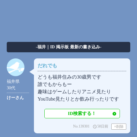
-福井｜ID 掲示板 最新の書き込み-
だれでも
どうも福井住みの30歳男です
福井県
誰でもからもー
30代
趣味はゲームしたりアニメ見たり
けーさん
YouTube見たりとか飲み行ったりです
ID検索する！
No.139301
58日前
access_time