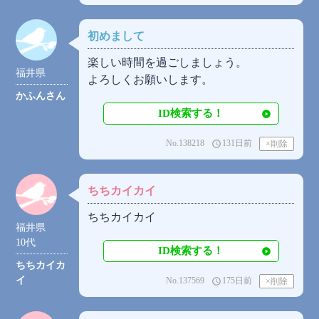
初めまして
楽しい時間を過ごしましょう。
福井県
よろしくお願いします。
かふんさん
ID検索する！
No.138218
131日前
access_time
ちちカイカイ
ちちカイカイ
福井県
10代
ID検索する！
ちちカイカ
イ
No.137569
175日前
access_time