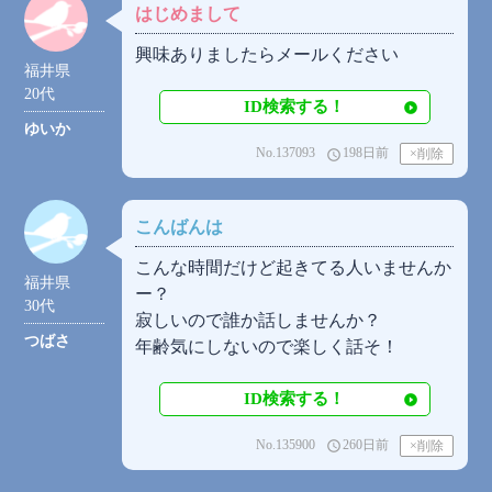
はじめまして
興味ありましたらメールください
福井県
20代
ID検索する！
ゆいか
No.137093
198日前
access_time
こんばんは
こんな時間だけど起きてる人いませんか
福井県
ー？
30代
寂しいので誰か話しませんか？
つばさ
年齢気にしないので楽しく話そ！
ID検索する！
No.135900
260日前
access_time