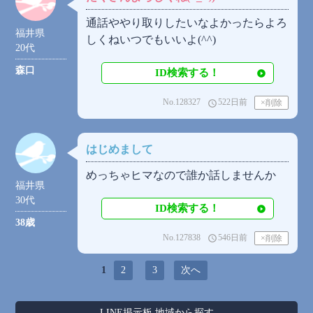
通話ややり取りしたいなよかったらよろ
福井県
しくねいつでもいいよ(^^)
20代
森口
ID検索する！
No.128327
522日前
access_time
はじめまして
めっちゃヒマなので誰か話しませんか
福井県
30代
ID検索する！
38歳
No.127838
546日前
access_time
1
2
3
次へ
-LINE掲示板 地域から探す-