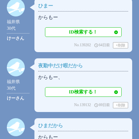
ひまー
からもー
福井県
30代
ID検索する！
けーさん
No.139202
64日前
access_time
夜勤中だけ暇だから
からもー、
福井県
30代
ID検索する！
けーさん
No.139132
69日前
access_time
ひまだから
からもー