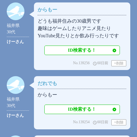
からもー
どうも福井住みの30歳男です
福井県
趣味はゲームしたりアニメ見たり
30代
YouTube見たりとか飲み行ったりです
けーさん
ID検索する！
No.139256
60日前
access_time
だれでも
からもー
福井県
30代
ID検索する！
けーさん
No.139254
60日前
access_time