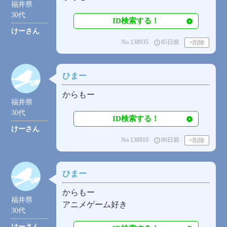
福井県
30代
ID検索する！
けーさん
No.138935
85日前
access_time
ひまー
からもー
福井県
30代
ID検索する！
けーさん
No.138910
86日前
access_time
ひまー
からもー
福井県
アニメゲーム好き
30代
けーさん