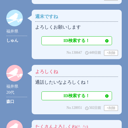
週末ですね
よろしくお願いします
福井県
しゅん
ID検索する！
No.130647
449日前
access_time
よろしくね
通話したいなよろしくね！
福井県
20代
ID検索する！
森口
No.128951
502日前
access_time
たくさんよろしくね(^_^;)