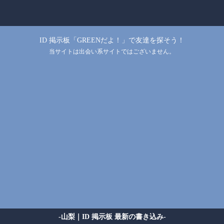
ID 掲示板「GREENだよ！」で友達を探そう！
当サイトは出会い系サイトではございません。
-山梨｜ID 掲示板 最新の書き込み-