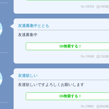
No.139334
54日前
access_time
友達募集中ととも
友達募集中
ID検索する！
No.139308
55日前
access_time
友達欲しい
友達欲しいですよろしくお願いします
ID検索する！
No.138862
86日前
access_time