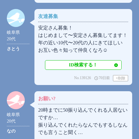
友達募集
安定さん募集！
岐阜県
はじめまして〜安定さん募集してます！
20代
年の近い10代〜20代の人にきてほしい
さとう
お互い色々知って仲良くなろ☺
ID検索する！
No.139126
70日前
access_time
お願い?
20時までに50振り込んでくれる人居ない
岐阜県
ですか…
20代
振り込んでくれたらなんでもするしなん
なの
でも言うこと聞く…