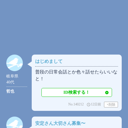
はじめまして
普段の日常会話とか色々話せたらいいな
岐阜県
と！
40代
哲也
ID検索する！
No.140212
12日前
access_time
安定さん大切さん募集〜