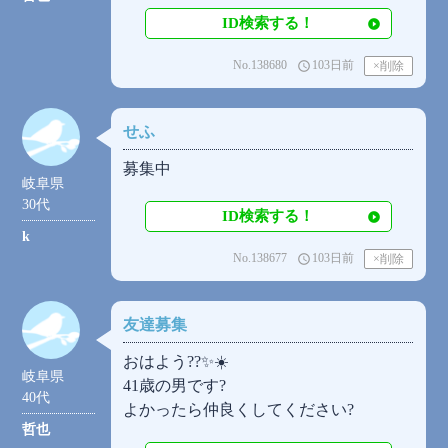
ID検索する！
No.138680
103日前
access_time
せふ
募集中
岐阜県
30代
ID検索する！
k
No.138677
103日前
access_time
友達募集
おはよう??✨☀️
岐阜県
41歳の男です?
40代
よかったら仲良くしてください?
哲也