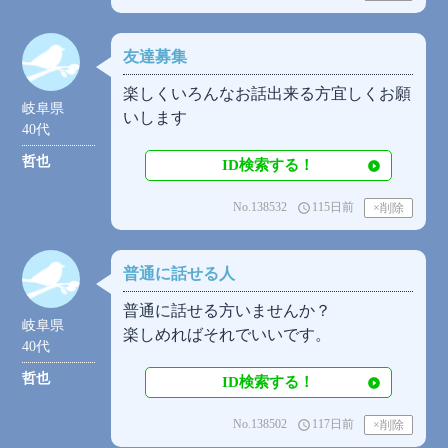
友達募集
楽しくいろんなお話出来る方宜しくお願
岐阜県
いします
40代
哲也
ID検索する！
No.138532
115日前
access_time
普通に話せる人
普通に話せる方いませんか？
岐阜県
楽しめればそれでいいです。
40代
哲也
ID検索する！
No.138502
117日前
access_time