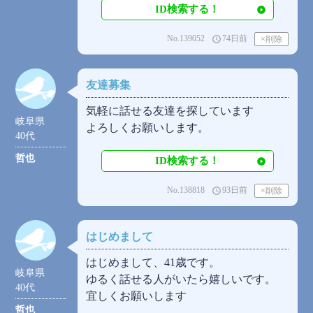
ID検索する！
No.139052
74日前
access_time
友達募集
気軽に話せる友達を探しています
岐阜県
よろしくお願いします。
40代
哲也
ID検索する！
No.138818
93日前
access_time
はじめまして
はじめまして、41歳です。
岐阜県
ゆるく話せる人がいたら嬉しいです。
40代
宜しくお願いします
哲也