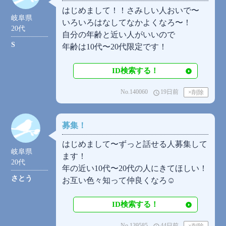
はじめまして！！さみしい人おいで〜
岐阜県
いろいろはなしてなかよくなろ〜！
20代
自分の年齢と近い人がいいので
S
年齢は10代〜20代限定です！
ID検索する！
No.140060
19日前
access_time
募集！
はじめまして〜ずっと話せる人募集して
岐阜県
ます！
20代
年の近い10代〜20代の人にきてほしい！
さとう
お互い色々知って仲良くなろ☺
ID検索する！
No.139585
44日前