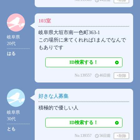
access_time
103室
岐阜県大垣市南一色町363-1
岐阜県
この場所に来てくれれば1まんでなんで
20代
もありです
はる
ID検索する！
No.139557
46日前
access_time
好きな人募集
積極的で優しい人
岐阜県
30代
ID検索する！
とも
No.139357
56日前
access_time