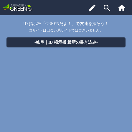
edit
search
home
ID 掲示板「GREENだよ！」で友達を探そう！
当サイトは出会い系サイトではございません。
-岐阜｜ID 掲示板 最新の書き込み-