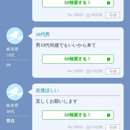
ID検索する！
No.138610
109日前
access_time
10代男
男10代何歳でもいいから来て
岐阜県
10代
ID検索する！
yu
No.138595
110日前
access_time
友達ほしい
宜しくお願いします
岐阜県
40代
ID検索する！
哲也
No.138545
114日前
access_time