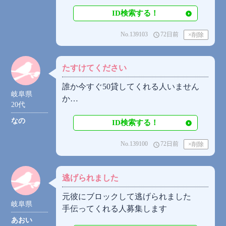
ID検索する！
No.139103
72日前
access_time
たすけてください
誰か今すぐ50貸してくれる人いません
岐阜県
か…
20代
なの
ID検索する！
No.139100
72日前
access_time
逃げられました
元彼にブロックして逃げられました
岐阜県
手伝ってくれる人募集します
あおい