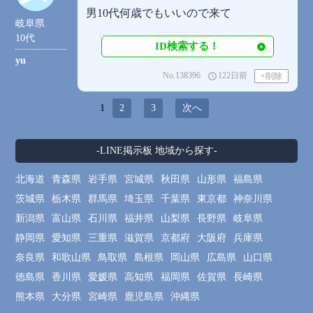
男10代何歳でもいいので来て
岐阜県
10代
ID検索する！
yu
No.138396
122日前
access_time
1
2
3
次へ
-LINE掲示板 地域から探す-
北海道
青森県
岩手県
宮城県
秋田県
山形県
福島県
茨城県
栃木県
群馬県
埼玉県
千葉県
東京都
神奈川県
新潟県
富山県
石川県
福井県
山梨県
長野県
岐阜県
静岡県
愛知県
三重県
滋賀県
京都府
大阪府
兵庫県
奈良県
和歌山県
鳥取県
島根県
岡山県
広島県
山口県
徳島県
香川県
愛媛県
高知県
福岡県
佐賀県
長崎県
熊本県
大分県
宮崎県
鹿児島県
沖縄県