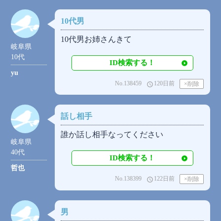
10代男
10代男お姉さんきて
岐阜県
10代
ID検索する！
yu
No.138459
120日前
access_time
話し相手
誰か話し相手なってください
岐阜県
40代
ID検索する！
哲也
No.138399
122日前
access_time
男