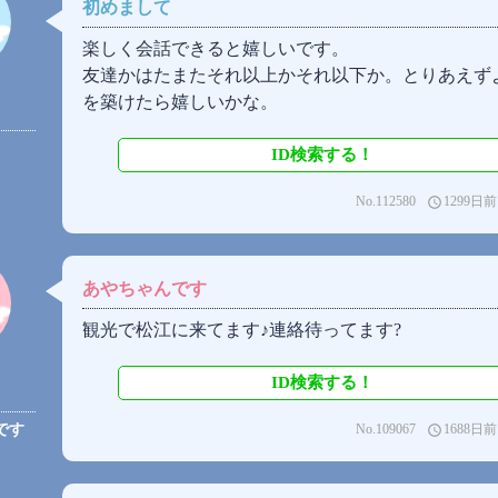
初めまして
楽しく会話できると嬉しいです。
友達かはたまたそれ以上かそれ以下か。とりあえず
を築けたら嬉しいかな。
ID検索する！
No.112580
1299日前
access_time
あやちゃんです
観光で松江に来てます♪連絡待ってます?
ID検索する！
No.109067
1688日前
です
access_time