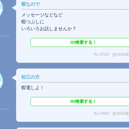
暇なので
メッセージなどなど
暇つぶしに
いろいろお話しませんか？
ID検索する！
No.137221
192日前
access_time
松江の方
暇電しよ！
ID検索する！
No.135825
265日前
access_time