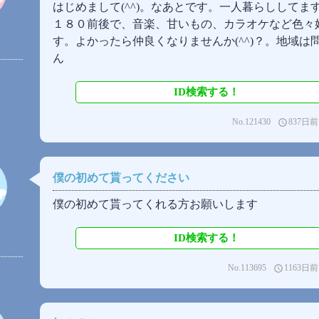
はじめまして(⁠^⁠^⁠)。なあとです。一人暮らししてま
１８０前後で、音楽、甘いもの、カラオケなど色々
す。よかったら仲良くなりませんか(⁠^⁠^⁠)？。地域は
ん
ID検索する！
No.121430
837日前
access_time
僕の初めて貰ってください
僕の初めて貰ってくれる方お願いします
ID検索する！
No.113695
1163日前
access_time