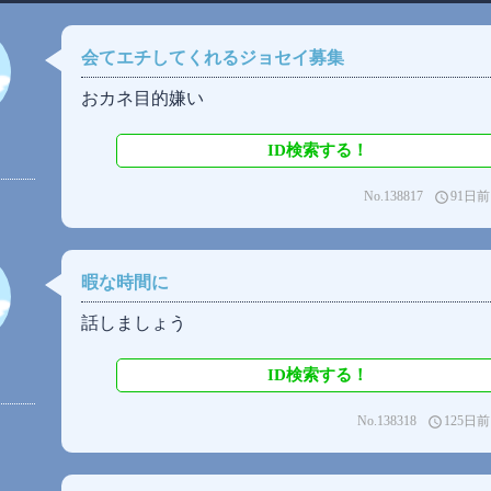
会てエチしてくれるジョセイ募集
おカネ目的嫌い
ID検索する！
No.138817
91日前
access_time
暇な時間に
話しましょう
ID検索する！
No.138318
125日前
access_time