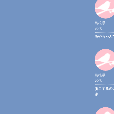
島根県
20代
あやちゃん
島根県
20代
(i)こする
き