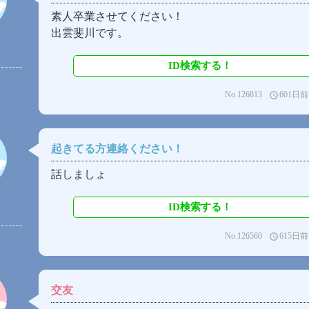
素人卒業させてください！
出雲斐川です。
ID検索する！
No.126813
601日前
access_time
起きてる方連絡ください！
話しましょ
ID検索する！
No.126560
615日前
access_time
交友