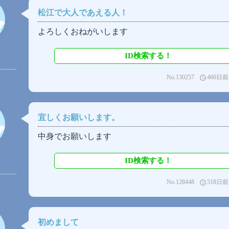
松江で大人であえる人！
よろしくおねがいします
ID検索する！
No.130257
460日前
access_time
宜しくお願いします。
中身でお願いします
ID検索する！
No.128448
518日前
access_time
初めまして