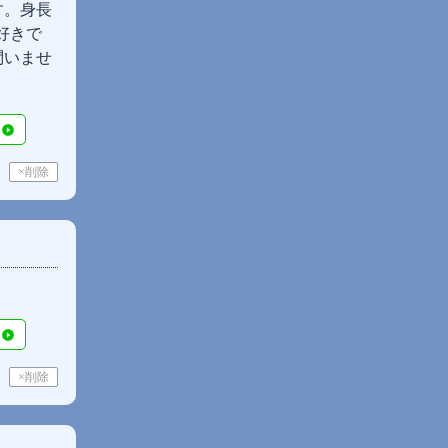
す。身長
好きで
問いませ