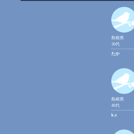
島根県
30代
たか
島根県
40代
k.y