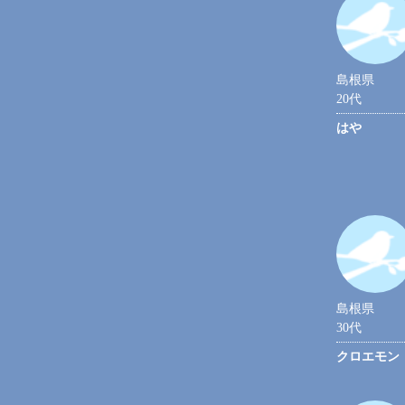
島根県
20代
はや
島根県
30代
クロエモン