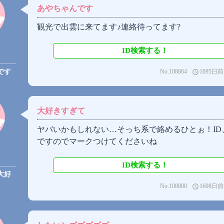
あやちゃんです
観光で出雲に来てます♪連絡待ってます?
ID検索する！
No.108864
1695日前
です
access_time
大好きすぎて
ヤバいかもしれない…そっち系で絡めるひとぉ！ID
ですのでマークつけてくださいね
ID検索する！
の大好
No.108800
1698日前
access_time