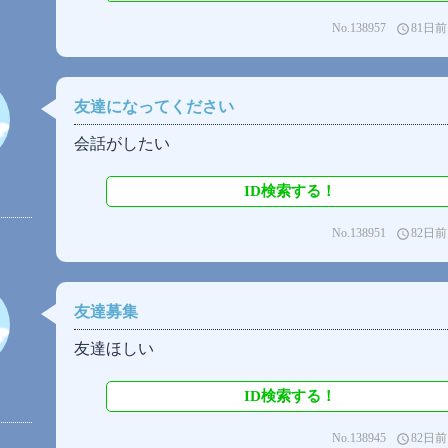
No.138957
81日前
access_time
友達になってください
会話がしたい
ID検索する！
No.138951
82日前
access_time
友達募集
友達ほしい
ID検索する！
No.138945
82日前
access_time