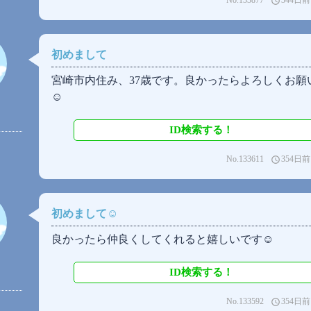
No.133877
344日前
access_time
初めまして
宮崎市内住み、37歳です。良かったらよろしくお願
☺️
ID検索する！
No.133611
354日前
access_time
初めまして☺️
良かったら仲良くしてくれると嬉しいです☺️
ID検索する！
No.133592
354日前
access_time