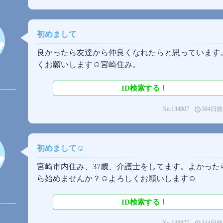
初めまして
良かったら友達から仲良くなれたらと思っています
くお願いします☺️宮崎住み。
ID検索する！
No.134907
304日前
access_time
初めまして☺️
宮崎市内住み、37歳、介護士をしてます。よかった
ら始めませんか？☺️よろしくお願いします☺️
ID検索する！