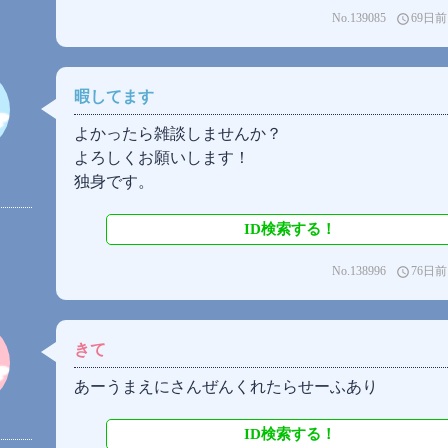
No.139085
69日前
access_time
暇してます
よかったら雑談しませんか？
よろしくお願いします！
独身です。
ID検索する！
No.138996
76日前
access_time
きて
あーうまえにさんぜんくれたらせーふあり
ID検索する！