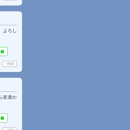
。よろし
ら友達か