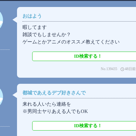
おはよう
暇してます
雑談でもしませんか？
ゲームとかアニメのオススメ教えてください
ID検索する！
No.139435
48日前
access_time
都城であえるデブ好きさんで
来れる人いたら連絡を
※男同士ヤりあえる人でもOK
ID検索する！