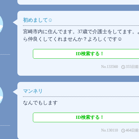
初めまして☺️
宮崎市内に住んでます。37歳で介護士をしてます。
ら仲良くしてくれませんか？よろしくです☺️
ID検索する！
No.133560
355日前
access_time
マンネリ
なんでもします
ID検索する！
No.130110
464日前
access_time