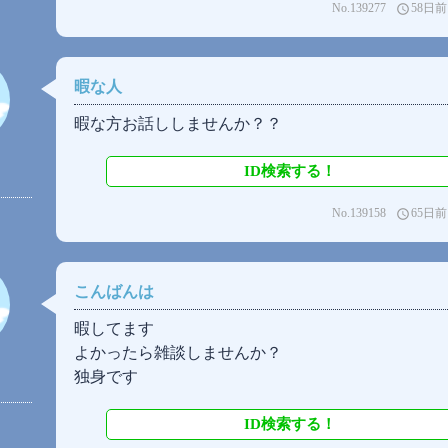
No.139277
58日前
access_time
暇な人
暇な方お話ししませんか？？
ID検索する！
No.139158
65日前
access_time
こんばんは
暇してます
よかったら雑談しませんか？
独身です
ID検索する！