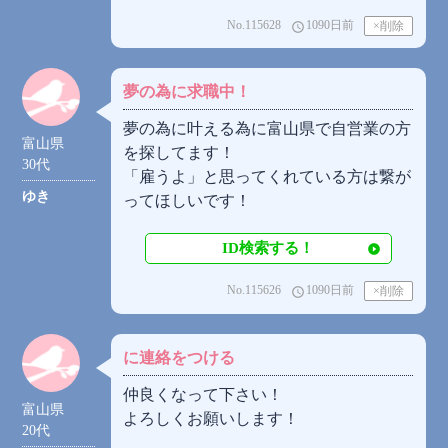
No.115628
1090日前
access_time
夢の為に求職中！
夢の為に叶える為に富山県で自営業の方
富山県
を探してます！
30代
「雇うよ」と思ってくれている方は繋が
ゆき
ってほしいです！
ID検索する！
No.115626
1090日前
access_time
に連絡をつける
仲良くなって下さい！
富山県
よろしくお願いします！
20代