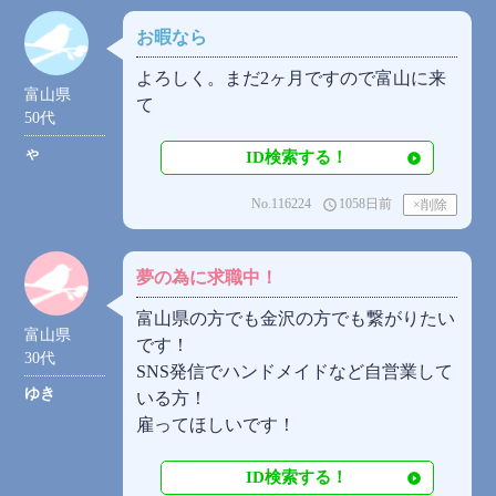
お暇なら
よろしく。まだ2ヶ月ですので富山に来
富山県
て
50代
ゃ
ID検索する！
No.116224
1058日前
access_time
夢の為に求職中！
富山県の方でも金沢の方でも繋がりたい
富山県
です！
30代
SNS発信でハンドメイドなど自営業して
ゆき
いる方！
雇ってほしいです！
ID検索する！