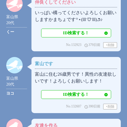
仲良くしてください
いっぱい構ってくださいよろしくお願い
富山県
しますかまちょです꙳⋆(lllᵔ⩌ᵔlll)౨♪
20代
くー
ID検索する！
No.132923
379日前
access_time
富山です
富山に住む26歳男です！異性の友達欲し
富山県
いです！よろしくお願いします！
20代
ヨコ
ID検索する！
No.132607
390日前
access_time
友達を作る