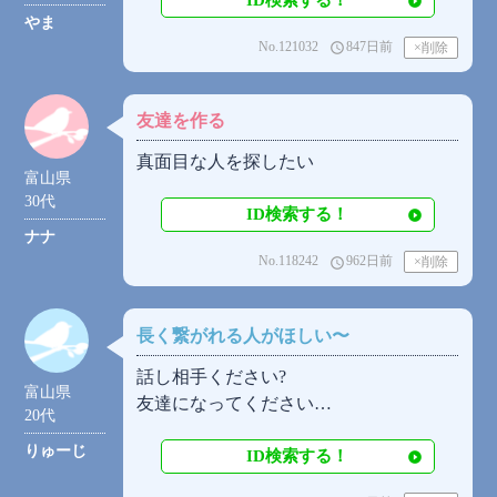
ID検索する！
やま
No.121032
847日前
access_time
友達を作る
真面目な人を探したい
富山県
30代
ID検索する！
ナナ
No.118242
962日前
access_time
長く繋がれる人がほしい〜
話し相手ください?
富山県
友達になってください…
20代
りゅーじ
ID検索する！