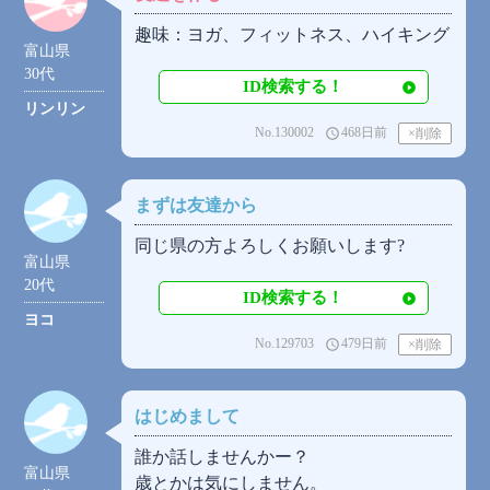
趣味：ヨガ、フィットネス、ハイキング
富山県
30代
ID検索する！
リンリン
No.130002
468日前
access_time
まずは友達から
同じ県の方よろしくお願いします?
富山県
20代
ID検索する！
ヨコ
No.129703
479日前
access_time
はじめまして
誰か話しませんかー？
富山県
歳とかは気にしません。