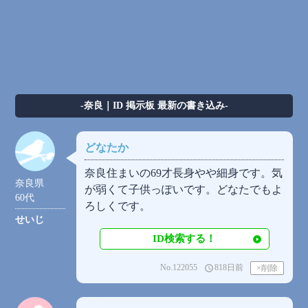
-奈良｜ID 掲示板 最新の書き込み-
どなたか
奈良住まいの69才長身やや細身です。気
奈良県
が弱くて子供っぽいです。どなたでもよ
60代
ろしくです。
せいじ
ID検索する！
No.122055
818日前
access_time