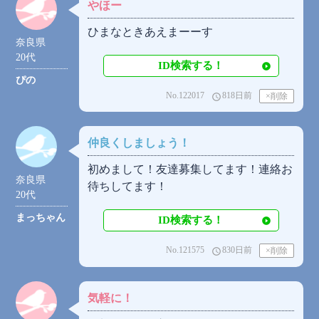
やほー
ひまなときあえまーーす
奈良県
20代
ID検索する！
ぴの
No.122017
818日前
access_time
仲良くしましょう！
初めまして！友達募集してます！連絡お
奈良県
待ちしてます！
20代
まっちゃん
ID検索する！
No.121575
830日前
access_time
気軽に！