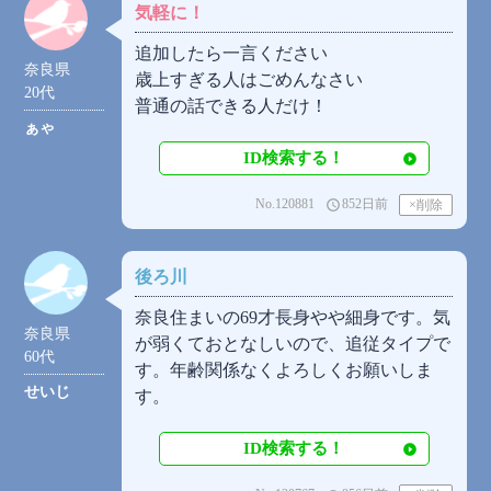
気軽に！
追加したら一言ください
奈良県
歳上すぎる人はごめんなさい
20代
普通の話できる人だけ！
ぁゃ
ID検索する！
No.120881
852日前
access_time
後ろ川
奈良住まいの69才長身やや細身です。気
奈良県
が弱くておとなしいので、追従タイプで
60代
す。年齢関係なくよろしくお願いしま
せいじ
す。
ID検索する！