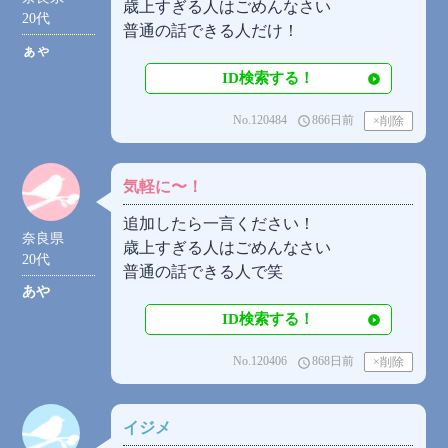
歳上すぎる人はごめんなさい
20代
普通の話できる人だけ！
ぁゃ
ID検索する！
No.120484
866日前
access_time
気軽に〜！
追加したら一言ください！
奈良県
歳上すぎる人はごめんなさい
20代
普通の話できる人で笑
あや
ID検索する！
No.120406
868日前
access_time
イジメ