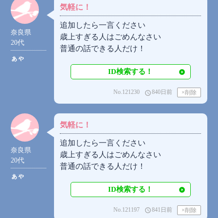
気軽に！
追加したら一言ください
奈良県
歳上すぎる人はごめんなさい
20代
普通の話できる人だけ！
ぁゃ
ID検索する！
No.121230
840日前
access_time
気軽に！
追加したら一言ください
奈良県
歳上すぎる人はごめんなさい
20代
普通の話できる人だけ！
ぁゃ
ID検索する！
No.121197
841日前
access_time