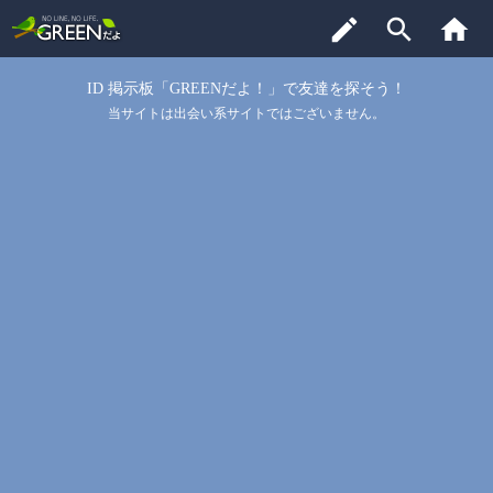
edit
search
home
ID 掲示板「GREENだよ！」で友達を探そう！
当サイトは出会い系サイトではございません。