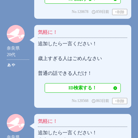
No.120678
859日前
access_time
気軽に！
追加したら一言ください！
奈良県
20代
歳上すぎる人はごめんなさい
ぁゃ
普通の話できる人だけ！
ID検索する！
No.120568
863日前
access_time
気軽に！
追加したら一言ください！
奈良県