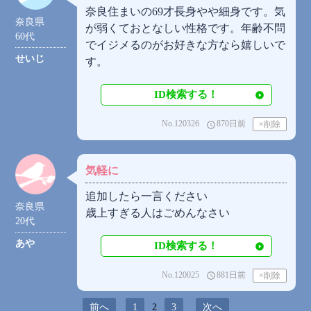
奈良住まいの69才長身やや細身です。気
奈良県
が弱くておとなしい性格です。年齢不問
60代
でイジメるのがお好きな方なら嬉しいで
せいじ
す。
ID検索する！
No.120326
870日前
access_time
気軽に
追加したら一言ください
奈良県
歳上すぎる人はごめんなさい
20代
あや
ID検索する！
No.120025
881日前
access_time
前へ
1
2
3
次へ