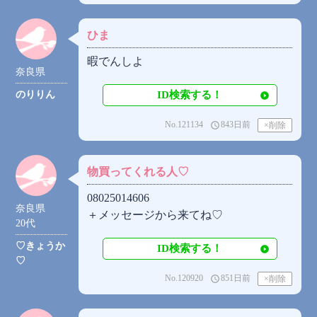
ひま
暇でんしよ
奈良県
のりりん
ID検索する！
No.121134
843日前
access_time
物買ってくれる人♡
08025014606
奈良県
＋メッセージから来てね♡
20代
♡きょうか
ID検索する！
♡
No.120920
851日前
access_time