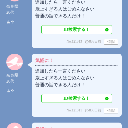
追加したら一言ください
奈良県
歳上すぎる人はごめんなさい
20代
普通の話できる人だけ！
ぁゃ
ID検索する！
No.121313
838日前
access_time
気軽に！
追加したら一言ください
奈良県
歳上すぎる人はごめんなさい
20代
普通の話できる人だけ！
ぁゃ
ID検索する！
No.121311
838日前
access_time