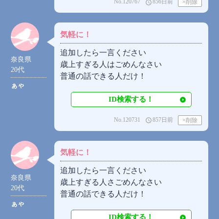
No.120767
856日前
access_time
気軽に！
追加したら一言ください
奈良県
歳上すぎる人はごめんなさい
20代
普通の話できる人だけ！
ぁゃ
ID検索する！
No.120731
857日前
access_time
気軽に！
追加したら一言ください
奈良県
歳上すぎる人さごめんなさい
20代
普通の話できる人だけ！
ぁゃ
ID検索する！