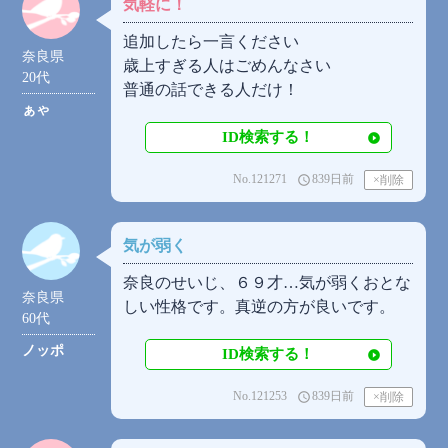
気軽に！
追加したら一言ください
奈良県
歳上すぎる人はごめんなさい
20代
普通の話できる人だけ！
ぁゃ
ID検索する！
No.121271
839日前
access_time
気が弱く
奈良のせいじ、６９才…気が弱くおとな
奈良県
しい性格です。真逆の方が良いです。
60代
ノッポ
ID検索する！
No.121253
839日前
access_time